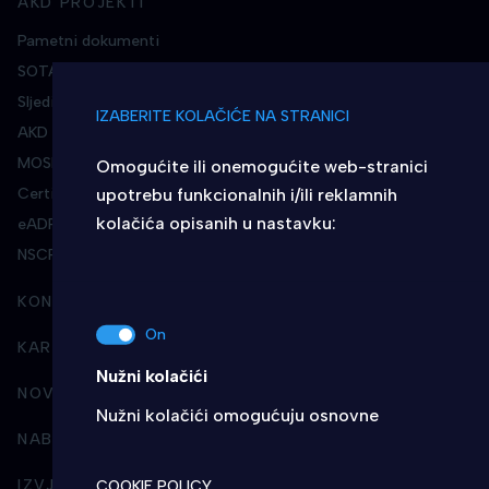
AKD PROJEKTI
Pametni dokumenti
SOTAH
Sljedivost duhanskih proizvoda
IZABERITE KOLAČIĆE NA STRANICI
AKD Affinis
MOSI
Omogućite ili onemogućite web-stranici
upotrebu funkcionalnih i/ili reklamnih
Certilia
kolačića opisanih u nastavku:
eADR
NSCP
KONTAKT
KARIJERA U AKD-U
Nužni kolačići
NOVOSTI
Nužni kolačići omogućuju osnovne
NABAVA
funkcionalnosti. Bez ovih kolačića, web-
stranica ne može pravilno funkcionirati, a
IZVJEŠTAVANJE I POSLOVNI INTEGRITET
COOKIE POLICY