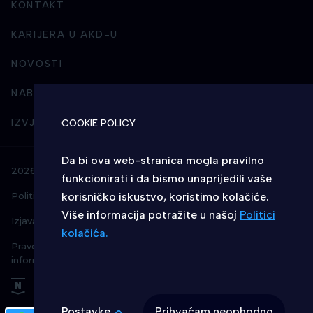
KONTAKT
KARIJERA U AKD-U
NOVOSTI
NABAVA
IZVJEŠTAVANJE I POSLOVNI INTEGRITET
COOKIE POLICY
Da bi ova web-stranica mogla pravilno
2026 © AKD - Sva prava pridržana
funkcionirati i da bismo unaprijedili vaše
Politika kolačića
korisničko iskustvo, koristimo kolačiće.
Politika privatnosti
Više informacija potražite u našoj
Politici
IZABERITE KOLAČIĆE NA STRANICI
Izjava o pristupačnosti
Uvjeti korištenja
kolačića.
Pravo na pristup
Omogućite ili onemogućite web-stranici
informacijama
upotrebu funkcionalnih i/ili reklamnih
kolačića opisanih u nastavku:
Postavke
Prihvaćam neophodno