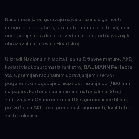
Naša rješenja osiguravaju najvišu razinu sigurnosti i
integriteta podataka, što maturantima i institucijama
omogućuje pouzdanu provedbu jednog od najvažnijih
obrazovnih procesa u Hrvatskoj.
U izradi Nacionalnih ispita i ispita Državne mature, AKD
koristi visokoautomatizirani stroj
BAUMANN Perfecta
92
. Opremljen računalnim upravljanjem i servo-
pogonom, omogućuje preciznost rezanja do
1/100 mm
na papiru, kartonu i polimernim materijalima. Stroj
zadovoljava
CE norme
i ima
GS sigurnosni certifikat
,
potvrđujući AKD-ovu predanost
sigurnosti, kvaliteti i
zaštiti okoliša
.