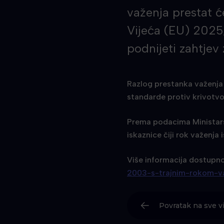
važenja prestat ć
Vijeća (EU) 2025/
podnijeti zahtjev
Razlog prestanka važenja 
standarde protiv krivotvo
Prema podacima Ministars
iskaznice čiji rok važenja
Više informacija dostupno
2003-s-trajnim-rokom-va
Povratak na sve vi