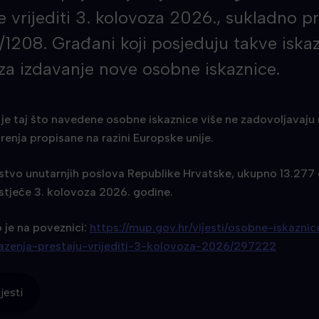
e vrijediti 3. kolovoza 2026., sukladno 
1208. Građani koji posjeduju takve iska
 za izdavanje nove osobne iskaznice.
je taj što navedene osobne iskaznice više ne zadovoljavaju
renja propisane na razini Europske unije.
tvo unutarnjih poslova Republike Hrvatske, ukupno 13.277
 istječe 3. kolovoza 2026. godine.
 je na poveznici:
https://mup.gov.hr/vijesti/osobne-iskaznic
zenja-prestaju-vrijediti-3-kolovoza-2026/297222
jesti