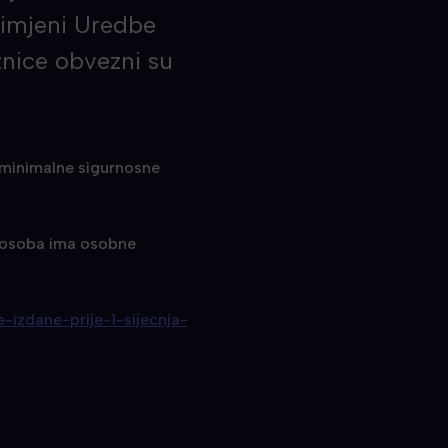
primjeni Uredbe
znice obvezni su
 minimalne sigurnosne
 osoba ima osobne
e-izdane-prije-1-sijecnja-