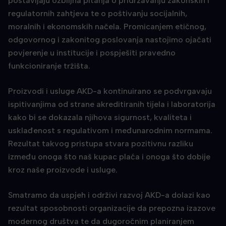
postavljaju ozbiljna pitanja o pridržavanju zakonskih i
regulatornih zahtjeva te o poštivanju socijalnih,
moralnih i ekonomskih načela. Promicanjem etičnog,
odgovornog i zakonitog poslovanja nastojimo ojačati
povjerenje u institucije i pospješiti pravedno
funkcioniranje tržišta.
Proizvodi i usluge AKD-a kontinuirano se podvrgavaju
ispitivanjima od strane akreditiranih tijela i laboratorija
kako bi se dokazala njihova sigurnost, kvaliteta i
usklađenost s regulativom i međunarodnim normama.
Rezultat takvog pristupa stvara pozitivnu razliku
između onoga što naš kupac plaća i onoga što dobije
kroz naše proizvode i usluge.
Smatramo da uspjeh i održivi razvoj AKD-a dolazi kao
rezultat sposobnosti organizacije da prepozna izazove
modernog društva te da dugoročnim planiranjem