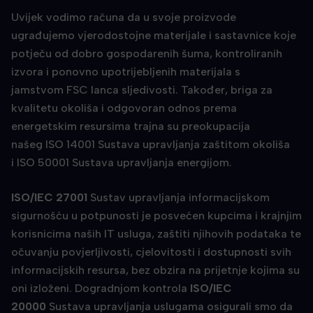
Uvijek vodimo računa da u svoje proizvode
ugrađujemo vjerodostojne materijale i sastavnice koje
potječu od dobro gospodarenih šuma, kontroliranih
izvora i ponovno upotrijebljenih materijala s
jamstvom FSC lanca sljedivosti. Također, briga za
kvalitetu okoliša i odgovoran odnos prema
energetskim resursima trajna su preokupacija
našeg ISO 14001 Sustava upravljanja zaštitom okoliša
i ISO 50001 Sustava upravljanja energijom.
ISO/IEC 27001
Sustav upravljanja informacijskom
sigurnošću u potpunosti je posvećen kupcima i krajnjim
korisnicima naših IT usluga, zaštiti njihovih podataka te
očuvanju povjerljivosti, cjelovitosti i dostupnosti svih
informacijskih resursa, bez obzira na prijetnje kojima su
oni izloženi. Dogradnjom kontrola
ISO/IEC
20000
Sustava upravljanja uslugama osigurali smo da