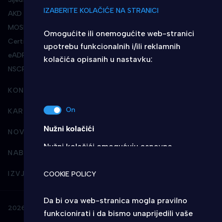
IZABERITE KOLAČIĆE NA STRANICI
AKD Affinis
MOSI
Omogućite ili onemogućite web-stranici
Certilia
upotrebu funkcionalnih i/ili reklamnih
eADR
kolačića opisanih u nastavku:
NSCP
KONTAKT
KARIJERA U AKD-U
Nužni kolačići
NOVOSTI
Nužni kolačići omogućuju osnovne
NABAVA
funkcionalnosti. Bez ovih kolačića, web-
stranica ne može pravilno funkcionirati, a
IZVJEŠTAVANJE I POSLOVNI INTEGRITET
COOKIE POLICY
isključiti ih možete mijenjanjem postavki u
svome web-pregledniku.
Da bi ova web-stranica mogla pravilno
2026 © AKD - Sva prava pridržana
funkcionirati i da bismo unaprijedili vaše