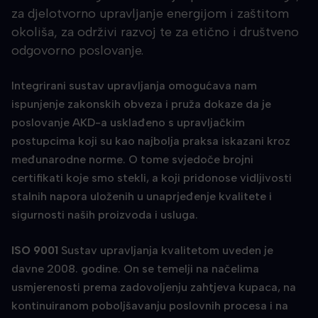
za djelotvorno upravljanje energijom i zaštitom
okoliša, za održivi razvoj te za etično i društveno
odgovorno poslovanje.
Integrirani sustav upravljanja omogućava nam
ispunjenje zakonskih obveza i pruža dokaze da je
poslovanje AKD-a usklađeno s upravljačkim
postupcima koji su kao najbolja praksa iskazani kroz
međunarodne norme. O tome svjedoče brojni
certifikati koje smo stekli, a koji pridonose vidljivosti
stalnih napora uloženih u unaprjeđenje kvalitete i
sigurnosti naših proizvoda i usluga.
ISO 9001
Sustav upravljanja kvalitetom uveden je
davne 2008. godine. On se temelji na načelima
usmjerenosti prema zadovoljenju zahtjeva kupaca, na
kontinuiranom poboljšavanju poslovnih procesa i na