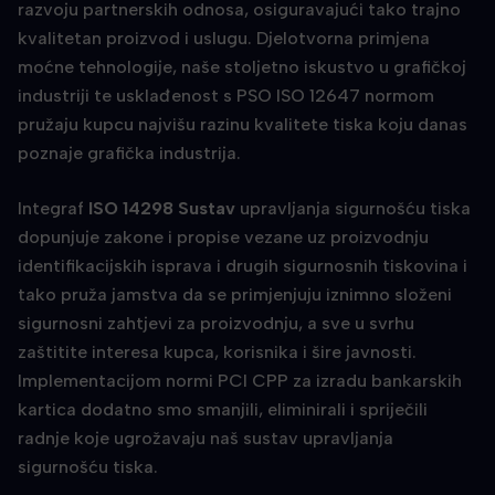
razvoju partnerskih odnosa, osiguravajući tako trajno
kvalitetan proizvod i uslugu. Djelotvorna primjena
moćne tehnologije, naše stoljetno iskustvo u grafičkoj
industriji te usklađenost s PSO ISO 12647 normom
pružaju kupcu najvišu razinu kvalitete tiska koju danas
poznaje grafička industrija.
Integraf
ISO 14298 Sustav
upravljanja sigurnošću tiska
dopunjuje zakone i propise vezane uz proizvodnju
identifikacijskih isprava i drugih sigurnosnih tiskovina i
tako pruža jamstva da se primjenjuju iznimno složeni
sigurnosni zahtjevi za proizvodnju, a sve u svrhu
zaštitite interesa kupca, korisnika i šire javnosti.
Implementacijom normi PCI CPP za izradu bankarskih
kartica dodatno smo smanjili, eliminirali i spriječili
radnje koje ugrožavaju naš sustav upravljanja
sigurnošću tiska.