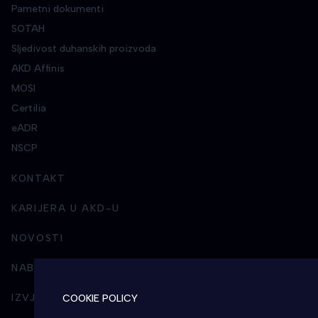
Pametni dokumenti
SOTAH
Sljedivost duhanskih proizvoda
AKD Affinis
MOSI
Certilia
eADR
NSCP
KONTAKT
KARIJERA U AKD-U
NOVOSTI
NABAVA
IZVJEŠTAVANJE I POSLOVNI INTEGRITET
COOKIE POLICY