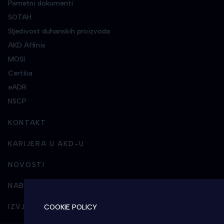
Pametni dokumenti
SOTAH
Sljedivost duhanskih proizvoda
AKD Affinis
MOSI
Certilia
eADR
NSCP
KONTAKT
KARIJERA U AKD-U
NOVOSTI
NABAVA
IZVJEŠTAVANJE I POSLOVNI INTEGRITET
COOKIE POLICY